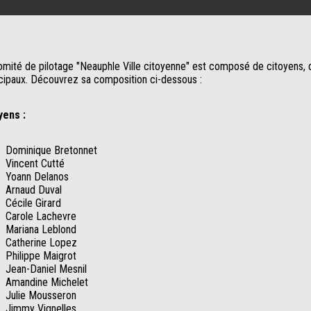
omité de pilotage "Neauphle Ville citoyenne" est composé de citoyens, 
cipaux. Découvrez sa composition ci-dessous :
yens :
Dominique Bretonnet
Vincent Cutté
Yoann Delanos
Arnaud Duval
Cécile Girard
Carole Lachevre
Mariana Leblond
Catherine Lopez
Philippe Maigrot
Jean-Daniel Mesnil
Amandine Michelet
Julie Mousseron
Jimmy Vignelles