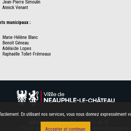
Jean-Pierre Simoulin
Annick Venant
ts municipaux :
Marie-Hélène Blanc
Benoît Géneau
Adélaïde Lopes
Raphaëlle Tollet-Frémeaux
acilement. En utilisant nos services, vous nous donnez expressément vo
HÔTEL DE VILLE
TÉL.
01 34 91 00 74
2 PLACE AUX HERBES
COURRIEL :
mairie@neauphle-le
Accepter et continuer