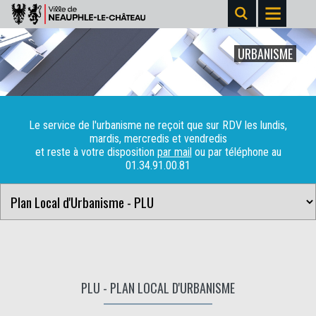
URBANISME
Le service de l'urbanisme ne reçoit que sur RDV les lundis,
mardis, mercredis et vendredis
et reste à votre disposition
par mail
ou par téléphone au
01.34.91.00.81
PLU - PLAN LOCAL D'URBANISME