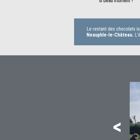
si beau moment !
Le restant des chocolats i
Neauphle-le-Château.
L'
<