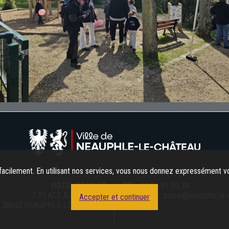
acilement. En utilisant nos services, vous nous donnez expressément vo
HÔTEL DE VILLE
TÉL.
01 34 91 00 74
2 PLACE AUX HERBES
COURRIEL :
mairie@neauphle-le
Accepter et continuer
78640 NEAUPHLE-LE-CHÂTEAU