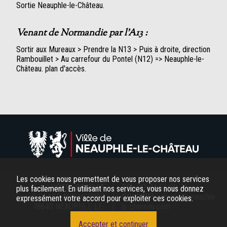
Sortie Neauphle-le-Château.
Venant de Normandie par l'A13 :
Sortir aux Mureaux > Prendre la N13 > Puis à droite, direction
Rambouillet > Au carrefour du Pontel (N12) => Neauphle-le-
Château. plan d'accès.
Les cookies nous permettent de vous proposer nos services
HÔTEL DE VILLE
TÉL.
01 34 91 00 74
plus facilement. En utilisant nos services, vous nous donnez
2 PLACE AUX HERBES
COURRIEL :
mairie@neauphle-
expressément votre accord pour exploiter ces cookies.
78640 NEAUPHLE-LE-
le-chateau.com
CHÂTEAU
Accepter et continuer